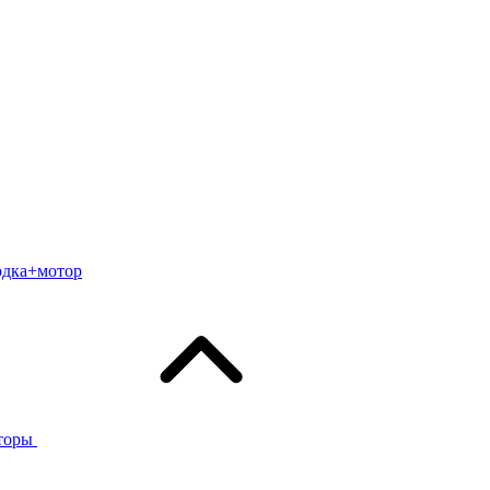
одка+мотор
торы