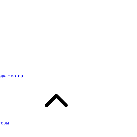
одка+мотор
торы