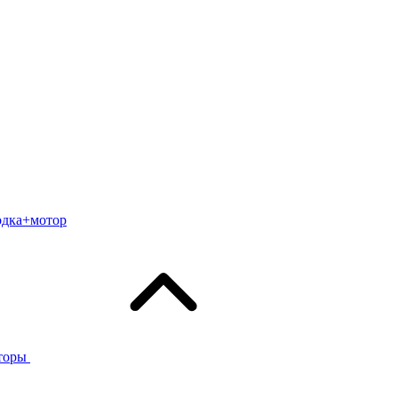
одка+мотор
торы