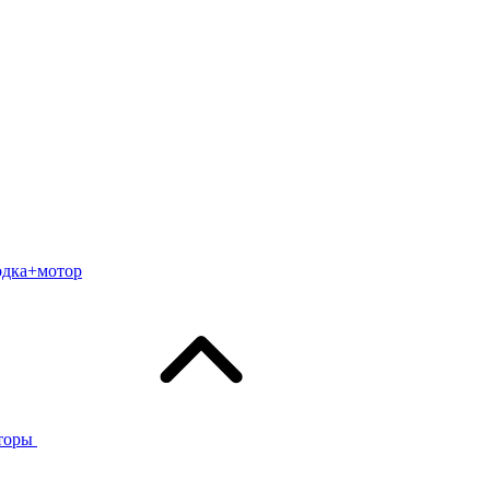
одка+мотор
торы