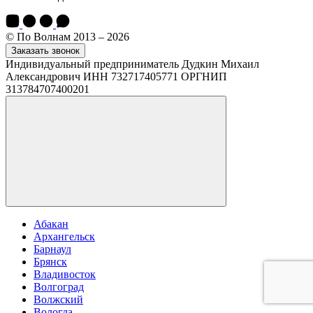
© По Волнам 2013 – 2026
Заказать звонок
Индивидуальный предприниматель Дудкин Михаил
Александрович ИНН 732717405771 ОРГНИП
313784707400201
Абакан
Архангельск
Барнаул
Брянск
Владивосток
Волгоград
Волжский
Вологда