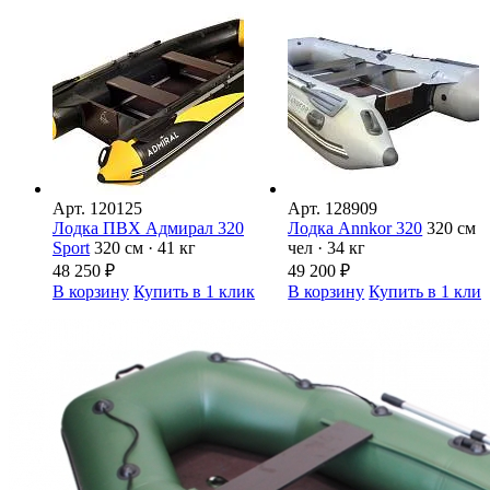
Арт.
120125
Арт.
128909
Лодка ПВХ Адмирал 320
Лодка Annkor 320
320 см ·
Sport
320 см · 41 кг
чел · 34 кг
48 250
₽
49 200
₽
В корзину
Купить в 1 клик
В корзину
Купить в 1 кли