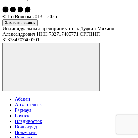
© По Волнам 2013 – 2026
Заказать звонок
Индивидуальный предприниматель Дудкин Михаил
Александрович ИНН 732717405771 ОРГНИП
313784707400201
Абакан
Архангельск
Барнаул
Брянск
Владивосток
Волгоград
Волжский
Вологда