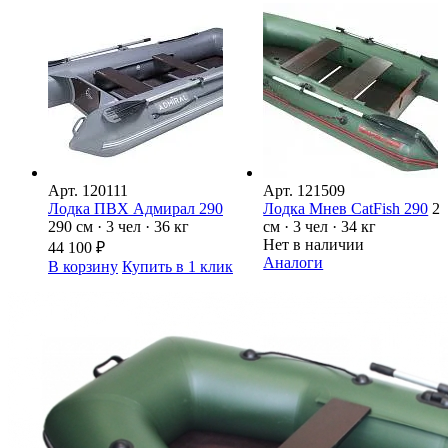
Арт.
120111
Арт.
121509
Лодка ПВХ Адмирал 290
Лодка Мнев CatFish 290
2
290 см · 3 чел · 36 кг
см · 3 чел · 34 кг
Нет в наличии
44 100
₽
Аналоги
В корзину
Купить в 1 клик