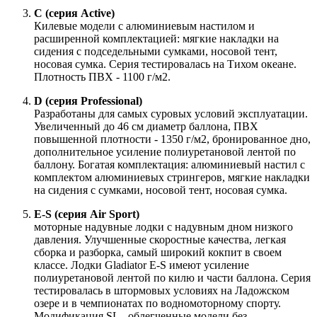
C (серия Active)
Килевые модели с алюминиевым настилом и
расширенной комплектацией: мягкие накладки на
сидения с подседельными сумками, носовой тент,
носовая сумка. Серия тестировалась на Тихом океане.
Плотность ПВХ - 1100 г/м2.
D (серия Professional)
Разработаны для самых суровых условий эксплуатации.
Увеличенный до 46 см диаметр баллона, ПВХ
повышенной плотности - 1350 г/м2, бронированное дно,
дополнительное усиление полиуретановой лентой по
баллону. Богатая комплектация: алюминиевый настил с
комплектом алюминиевых стрингеров, мягкие накладки
на сидения с сумками, носовой тент, носовая сумка.
E-S (серия Air Sport)
моторные надувные лодки с надувным дном низкого
давления. Улучшенные скоростные качества, легкая
сборка и разборка, самый широкий кокпит в своем
классе. Лодки Gladiator E-S имеют усиление
полиуретановой лентой по килю и части баллона. Серия
тестировалась в штормовых условиях на Ладожском
озере и в чемпионатах по водномоторному спорту.
Модификация SL - облегченные модели без