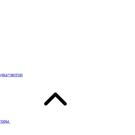
одка+мотор
торы